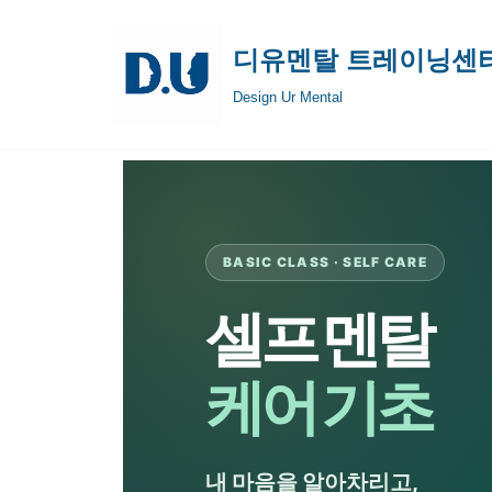
디유멘탈 트레이닝센
콘
텐
Design Ur Mental
츠
로
건
너
뛰
BASIC CLASS · SELF CARE
기
셀프 멘탈
케어 기초
내 마음을 알아차리고,