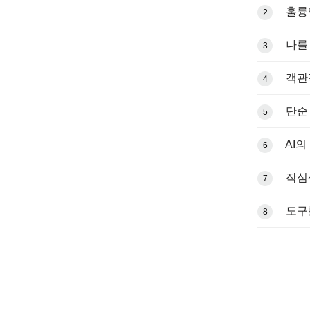
훌륭
2
나를
3
객관
4
단순
5
AI
6
작심
7
도구
8