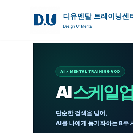
디유멘탈 트레이닝센
콘
텐
Design Ur Mental
츠
로
건
너
뛰
AI × MENTAL TRAINING VOD
기
AI
스케일
단순한 검색을 넘어,
AI를 나에게 동기화하는 8주