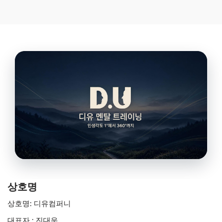
상호명
상호명: 디유컴퍼니
대표자 : 진대운