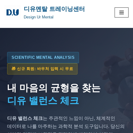
디유멘탈 트레이닝센터
콘
Design Ur Mental
텐
츠
로
건
너
SCIENTIFIC MENTAL ANALYSIS
뛰
기
🎁 신규 회원: 바우처 입력 시 무료
내 마음의 균형을 찾는
디유 밸런스 체크
디유 밸런스 체크
는 주관적인 느낌이 아닌, 체계적인
데이터로 나를 마주하는 과학적 분석 도구입니다. 당신의