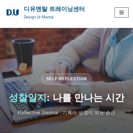
디유멘탈 트레이닝센터
콘
Design Ur Mental
텐
츠
로
건
너
뛰
기
SELF-REFLECTION
성찰일지
: 나를 만나는 시간
Reflective Journal : 기록이 성장이 되는 순간