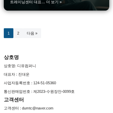
트레이닝센터 대표…
더 보기 »
1
2
다음 »
상호명
상호명: 디유컴퍼니
대표자 : 진대운
사업자등록번호 : 124-51-05360
통신판매업번호 : 제2023-수원장안-0099호
고객센터
고객센터 : dumtc@naver.com