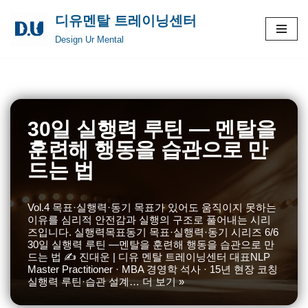
디유멘탈 트레이닝센터
콘
Design Ur Mental
텐
츠
로
건
너
30일 실행력 루틴 — 멘탈을
뛰
훈련해 행동을 습관으로 만
기
드는 법
Vol.4 목표·실행력·동기 목표가 있어도 움직이지 못하는
이유를 심리적 안전감과 실행의 구조로 풀어내는 시리
즈입니다. 실행력목표동기 목표·실행력·동기 시리즈 6/6
30일 실행력 루틴 —멘탈을 훈련해 행동을 습관으로 만
드는 법 ✍️ 진대운 | 디유 멘탈 트레이닝센터 대표NLP
Master Practitioner · MBA 경영학 석사 · 15년 현장 코칭
실행력 루틴·습관 설계…
더 보기 »