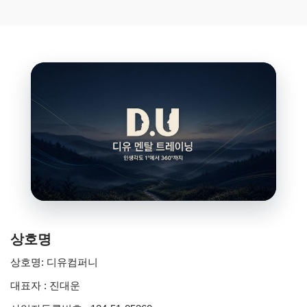
상호명
상호명: 디유컴퍼니
대표자 : 진대운