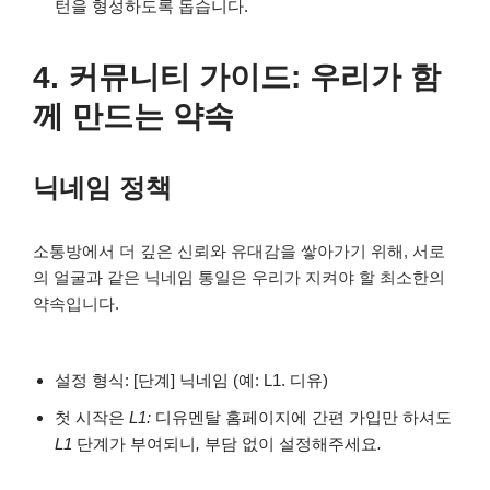
턴을 형성하도록 돕습니다.
4. 커뮤니티 가이드: 우리가 함
께 만드는 약속
닉네임 정책
소통방에서 더 깊은 신뢰와 유대감을 쌓아가기 위해, 서로
의 얼굴과 같은 닉네임 통일은 우리가 지켜야 할 최소한의
약속입니다.
설정 형식: [단계] 닉네임 (예: L1. 디유)
첫
시작은
L1:
디유멘탈
홈페이지에
간편
가입만
하셔도
L1
단계가
부여되니
,
부담
없이
설정해주세요
.